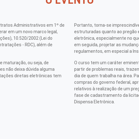
tratos Administrativos em 1º de
Portanto, torna-se imprescindív
operar em um novo marco legal,
estruturadas quanto ao pregão e
ações), 10.520/2002 (Lei do
eletrônica, especialmente no que
ntratações - RDC), além de
em seguida, projetar as mudanç
regulamentos, em especial a I
e maturação, ou seja, de
O curso tem um caráter eminen
ões não deixa dúvida alguma
partir de problemas reais, traz
tações diretas eletrônicas tem
dia de quem trabalha na área. P
compras do governo federal, a
relativos à realização de um pre
fase de cadastramento da licita
Dispensa Eletrônica.