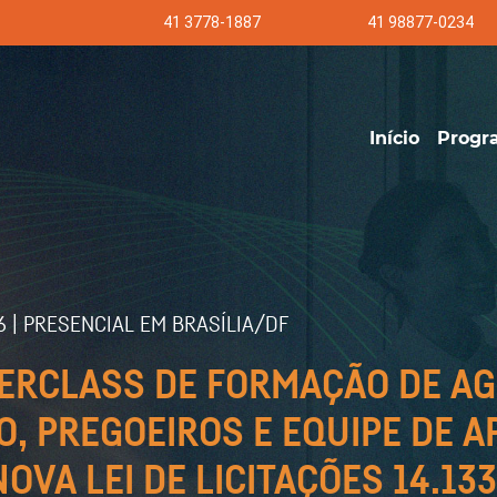
41 3778-1887
41 98877-0234
Início
Progr
6 | PRESENCIAL EM BRASÍLIA/DF
ERCLASS DE FORMAÇÃO DE A
, PREGOEIROS E EQUIPE DE AP
OVA LEI DE LICITAÇÕES 14.133