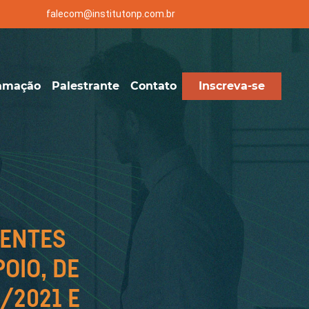
falecom@institutonp.com.br
amação
Palestrante
Contato
Inscreva-se
GENTES
OIO, DE
/2021 E