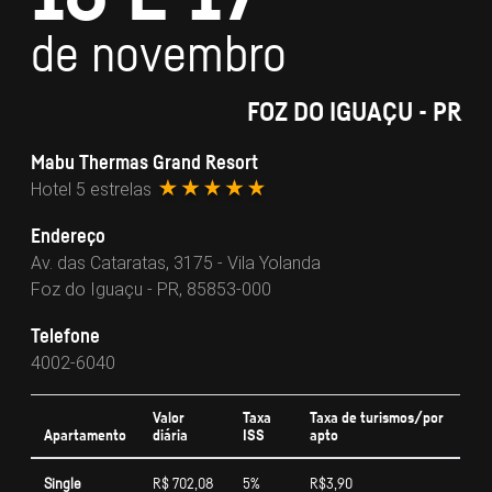
de novembro
FOZ DO IGUAÇU - PR
Mabu Thermas Grand Resort
Hotel 5 estrelas
Endereço
Av. das Cataratas, 3175 - Vila Yolanda
Foz do Iguaçu - PR, 85853-000
Telefone
4002-6040
Valor
Taxa
Taxa de turismos/por
Apartamento
diária
ISS
apto
Single
R$ 702,08
5%
R$3,90