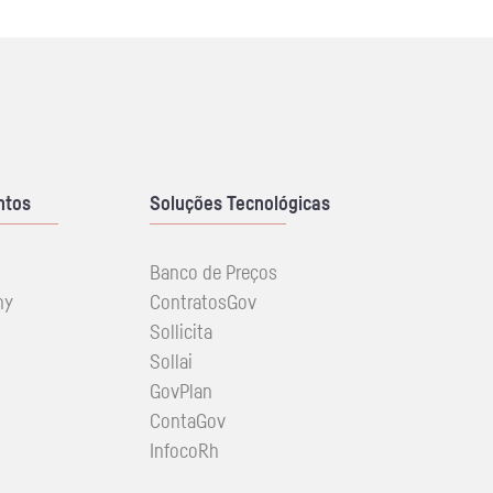
ntos
Soluções Tecnológicas
Banco de Preços
ny
ContratosGov
Sollicita
Sollai
GovPlan
ContaGov
InfocoRh