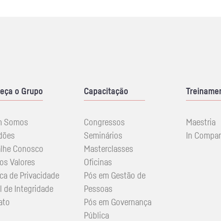
eça o Grupo
Capacitação
Treiname
m Somos
Congressos
Maestria
dões
Seminários
In Compa
alhe Conosco
Masterclasses
os Valores
Oficinas
ica de Privacidade
Pós em Gestão de
l de Integridade
Pessoas
ato
Pós em Governança
Pública