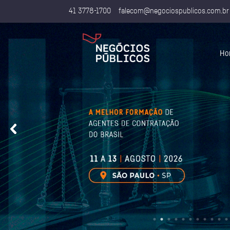
41 3778-1700
falecom@negociospublicos.com.br
Ho