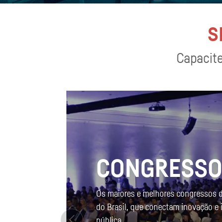
S
Capacite
CONGRESS
Os maiores e melhores congressos 
do Brasil, que conectam inovação e
pública.