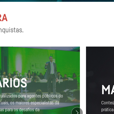
RA
nquistas.
ÁRIOS
M
tualizados para agentes públicos do
tuais, os maiores especialistas da
Conteú
cas para os desafios da
prática